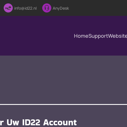
info@id22.nl
AnyDesk
Home
Support
Websit
er Uw ID22 Account