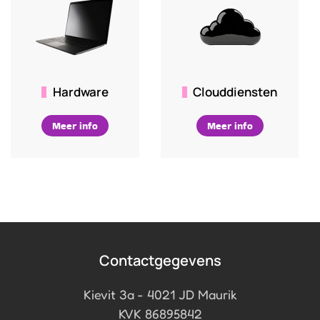
Hardware
Clouddiensten
Meer info
Meer info
Contactgegevens
Kievit 3a - 4021 JD Maurik
KVK 86895842