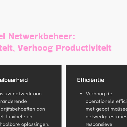
el Netwerkbeheer:
teit, Verhoog Productiviteit
albaarheid
Efficiëntie
as uw netwerk aan
Verhoog de
eranderende
operationele effic
drijfsbehoeften aan
met geoptimalise
t flexibele en
netwerkprestaties
haalbare oplossingen.
responsieve