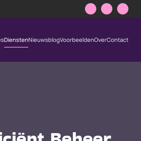
es
Diensten
Nieuwsblog
Voorbeelden
Over
Contact
iciënt Beheer