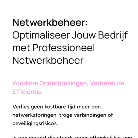
Netwerkbeheer:
Optimaliseer Jouw Bedrijf
met Professioneel
Netwerkbeheer
Voorkom Onderbrekingen, Verbeter de
Efficiëntie
Verlies geen kostbare tijd meer aan
netwerkstoringen, trage verbindingen of
beveiligingsrisico's.
In een wereld die steeds meer afhankelijk is van