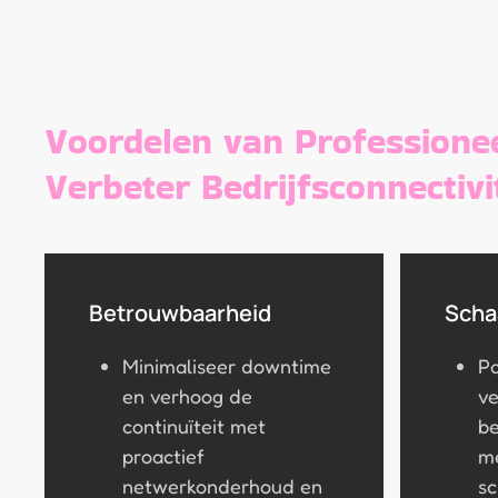
Voordelen van Professione
Verbeter Bedrijfsconnectivi
Betrouwbaarheid
Scha
Minimaliseer downtime
P
en verhoog de
v
continuïteit met
be
proactief
me
netwerkonderhoud en
sc