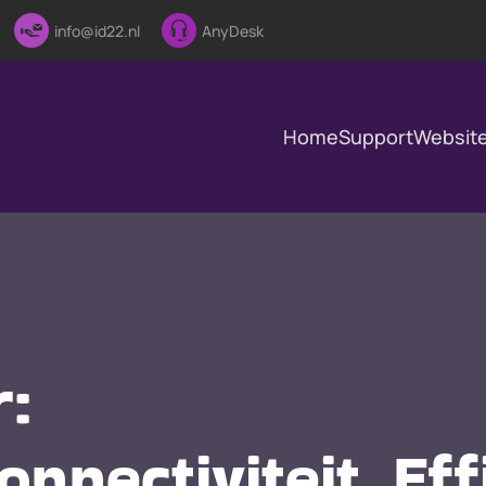
info@id22.nl
AnyDesk
Home
Support
Websit
:
nnectiviteit, Eff