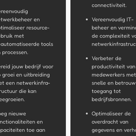
connectiviteit.
ereenvoudig
etwerkbeheer en
Vereenvoudig IT-
timaliseer resource-
beheer en vermin
bruik met
de complexiteit v
automatiseerde tools
netwerkinfrastruc
 processen.
Verbeter de
reid jouw bedrijf voor
productiviteit van
 groei en uitbreiding
medewerkers met
t een netwerkinfra-
snelle en betrou
ructuur die kan
toegang tot
egroeien.
bedrijfsbronnen.
oeg nieuwe
Optimaliseer de
nctionaliteiten en
overdracht van
paciteiten toe aan
gegevens en verh