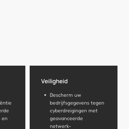
Veiligheid
Bescherm uw
iëntie
bedrijfsgegevens tegen
erde
cyberdreigingen met
 en
geavanceerde
netwerk-