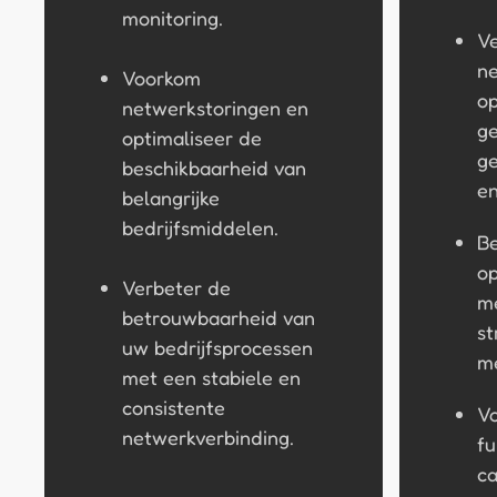
monitoring.
V
n
Voorkom
op
netwerkstoringen en
ge
optimaliseer de
ge
beschikbaarheid van
en
belangrijke
bedrijfsmiddelen.
Be
op
Verbeter de
me
betrouwbaarheid van
st
uw bedrijfsprocessen
me
met een stabiele en
consistente
V
netwerkverbinding.
fu
ca