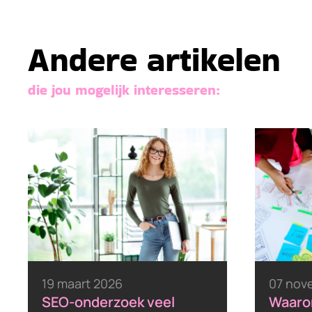
Andere artikelen
die jou mogelijk interesseren:
19 maart 2026
07 nov
SEO-onderzoek veel
Waarom