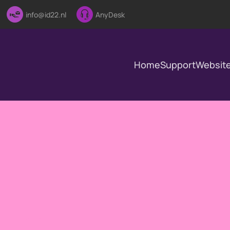
info@id22.nl
AnyDesk
Home
Support
Websit
 ICT-