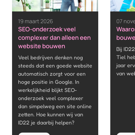
19 maart 2026
07 nov
SEO-onderzoek veel
Waarom
complexer dan alleen een
bouwen
website bouwen
Bij ID2
Tiel h
Veel bedrijven denken nog
jaar er
steeds dat een goede website
van web
automatisch zorgt voor een
hoge positie in Google. In
werkelijkheid blijkt SEO-
onderzoek veel complexer
dan simpelweg een site online
zetten. Hoe kunnen wij van
ID22 je daarbij helpen?