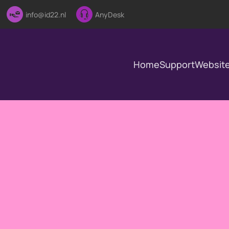
info@id22.nl
AnyDesk
Home
Support
Websit
heer: