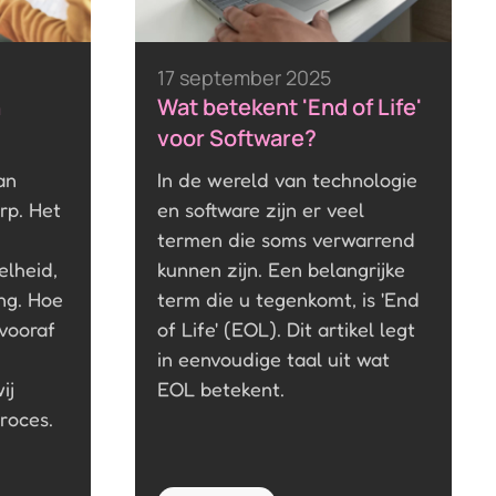
17 september 2025
n
Wat betekent 'End of Life'
voor Software?
an
In de wereld van technologie
rp. Het
en software zijn er veel
termen die soms verwarrend
elheid,
kunnen zijn. Een belangrijke
ng. Hoe
term die u tegenkomt, is 'End
vooraf
of Life' (EOL). Dit artikel legt
in eenvoudige taal uit wat
ij
EOL betekent.
roces.