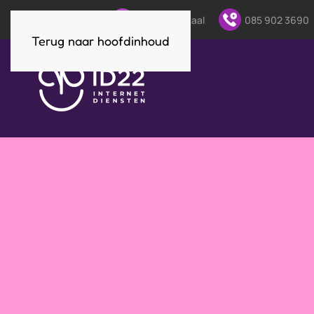
Direct contact:
Klantenportaal
085 902 3690
Terug naar hoofdinhoud
Back-up Be